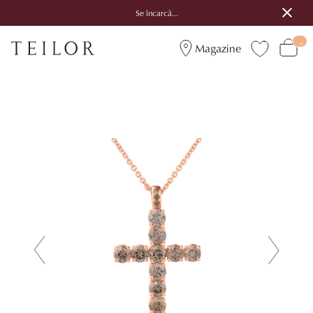
Se încarcă...
Magazine