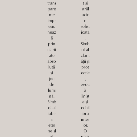
trans
t și
pare
străl
nte
ucir
impr
e
esio
sofist
neaz
icată
ă
.
prin
Simb
clarit
ol al
ate
clarit
abso
ății și
lută
prot
și
ecție
joc
i,
de
evoc
lumi
ă
nă.
linișt
Simb
e și
ol al
echil
iubir
ibru
ii
inter
eter
ior.
ne și
O
al
piatr