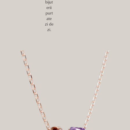
bijut
erii
purt
ate
zi de
zi.