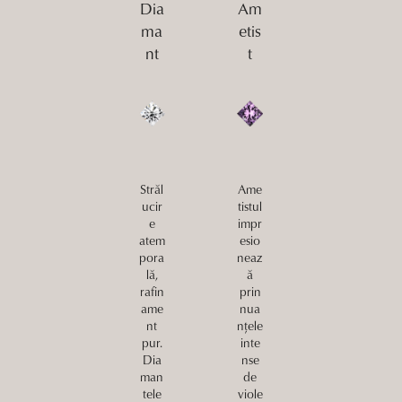
Dia
Am
ma
etis
nt
t
Străl
Ame
ucir
tistul
e
impr
atem
esio
pora
neaz
lă,
ă
rafin
prin
ame
nua
nt
nțele
pur.
inte
Dia
nse
man
de
tele
viole