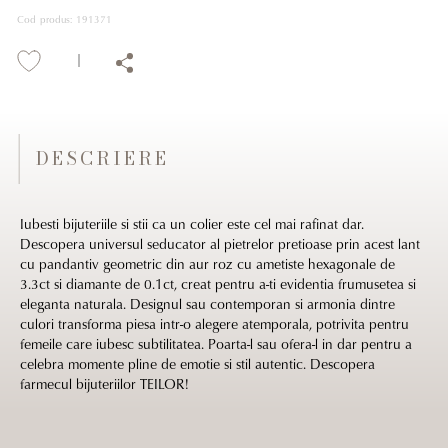
Cod produs
:
191371
DESCRIERE
Iubesti bijuteriile si stii ca un colier este cel mai rafinat dar.
Descopera universul seducator al pietrelor pretioase prin acest lant
cu pandantiv geometric din aur roz cu ametiste hexagonale de
3.3ct si diamante de 0.1ct, creat pentru a-ti evidentia frumusetea si
eleganta naturala. Designul sau contemporan si armonia dintre
culori transforma piesa intr-o alegere atemporala, potrivita pentru
femeile care iubesc subtilitatea. Poarta-l sau ofera-l in dar pentru a
celebra momente pline de emotie si stil autentic. Descopera
farmecul bijuteriilor TEILOR!