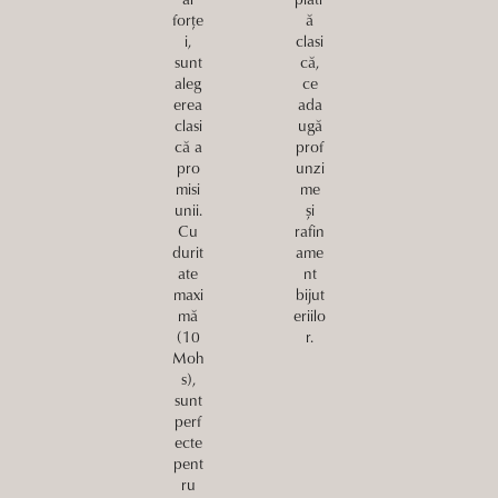
forțe
ă
i,
clasi
sunt
că,
aleg
ce
erea
ada
clasi
ugă
că a
prof
pro
unzi
misi
me
unii.
și
Cu
rafin
durit
ame
ate
nt
maxi
bijut
mă
eriilo
(10
r.
Moh
s),
sunt
perf
ecte
pent
ru