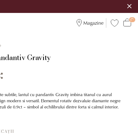
Magazine
9
andantiv Gravity
te subtile, lantul cu pandantiv Gravity imbina titanul cu aurul
ign modern si versatil. Elementul rotativ dezvaluie diamante negre
azuli de 0.9ct – simbol al echilibrului dintre forta si calmul interior.
ICAȚII