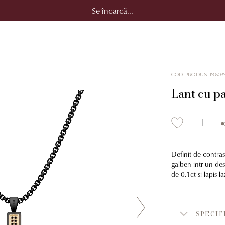
Se încarcă...
COD PRODUS
:
19603
Lant cu p
Definit de contras
galben intr-un des
de 0.1ct si lapis l
SPECIF