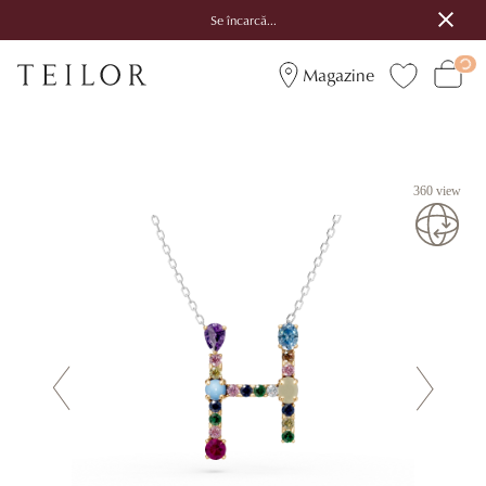
Se încarcă...
Magazine
360 view