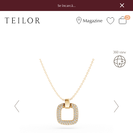
Se încarcă...
Magazine
360 view