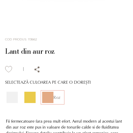
COD PRODUS
:
113662
Lant din aur roz
SELECTEAZĂ CULOAREA PE CARE O DOREȘTI
Roz
Fii fermecatoare fara prea mult efort. Aerul modern al acestui lant
din aur roz este pus in valoare de tonurile calde si de fluiditatea
designului. Fiecare detaliu contribuie la un efect armonios, care