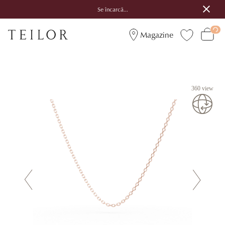
Se încarcă...
Magazine
360 view