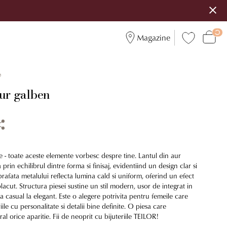
Magazine
9
aur galben
e - toate aceste elemente vorbesc despre tine. Lantul din aur
rin echilibrul dintre forma si finisaj, evidentiind un design clar si
rafata metalului reflecta lumina cald si uniform, oferind un efect
placut. Structura piesei sustine un stil modern, usor de integrat in
la casual la elegant. Este o alegere potrivita pentru femeile care
ile cu personalitate si detalii bine definite. O piesa care
l orice aparitie. Fii de neoprit cu bijuteriile TEILOR!