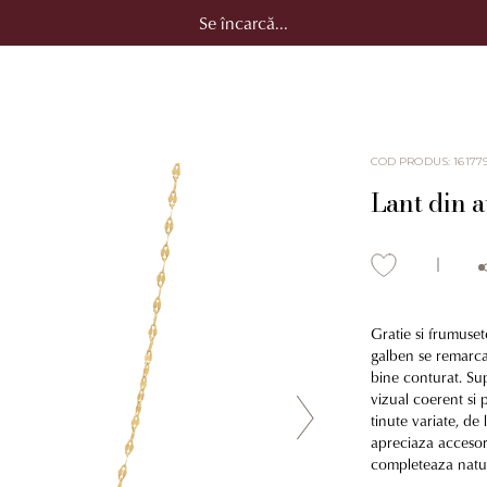
Se încarcă...
COD PRODUS
:
16177
Lant din 
Gratie si frumuset
galben se remarca p
bine conturat. Sup
vizual coerent si 
tinute variate, de 
apreciaza accesori
completeaza natura