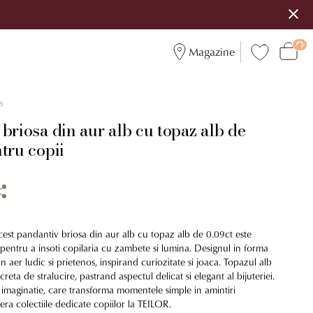
Magazine
8
briosa din aur alb cu topaz alb de
tru copii
 acest pandantiv briosa din aur alb cu topaz alb de 0.09ct este
pentru a insoti copilaria cu zambete si lumina. Designul in forma
 aer ludic si prietenos, inspirand curiozitate si joaca. Topazul alb
eta de stralucire, pastrand aspectul delicat si elegant al bijuteriei.
imaginatie, care transforma momentele simple in amintiri
ra colectiile dedicate copiilor la TEILOR.