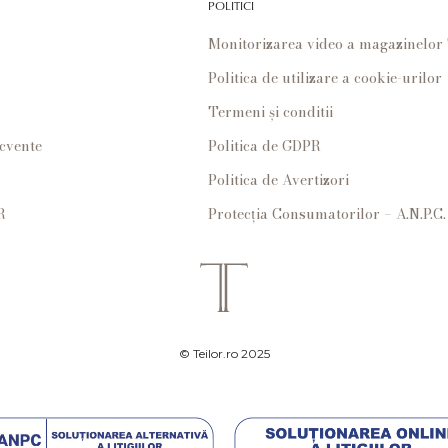
POLITICI
Monitorizarea video a magazinelo
Politica de utilizare a cookie-urilor
Termeni și conditii
ecvente
Politica de GDPR
Politica de Avertizori
R
Protecția Consumatorilor – A.N.P.C.
© Teilor.ro 2025