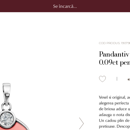
Se încarcă...
COD PRODUS
:
19079
Pandantiv 
0.09ct pen
Vesel si original,
alegerea perfecta 
de briosa aduce un
adauga o nota discr
Un cadou plin de 
pretioase. Descope