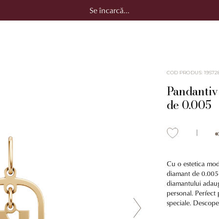
Se încarcă...
COD PRODUS
:
19572
Pandantiv 
de 0.005
Cu o estetica mode
diamant de 0.005c
diamantului adauga
personal. Perfect p
speciale. Descoper