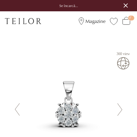
Se încarcă...
Magazine
360 view