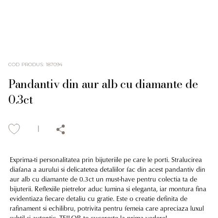
COD PRODUS
:
187094
Pandantiv din aur alb cu diamante de
0.3ct
Exprima-ti personalitatea prin bijuteriile pe care le porti. Stralucirea
diafana a aurului si delicatetea detaliilor fac din acest pandantiv din
aur alb cu diamante de 0.3ct un must-have pentru colectia ta de
bijuterii. Reflexiile pietrelor aduc lumina si eleganta, iar montura fina
evidentiaza fiecare detaliu cu gratie. Este o creatie definita de
rafinament si echilibru, potrivita pentru femeia care apreciaza luxul
subtil si autentic. TEILOR te cucereste la prima vedere!