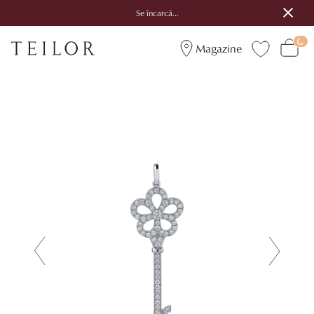
Se încarcă...
Magazine