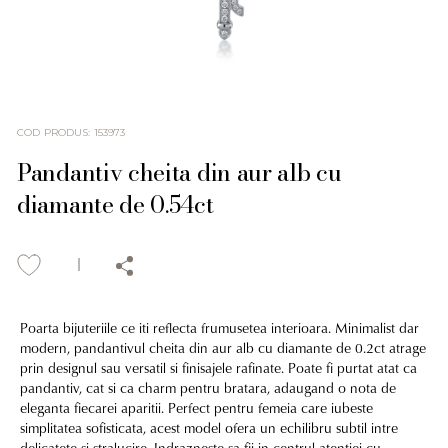
COD PRODUS
:
153973
Pandantiv cheita din aur alb cu
diamante de 0.54ct
Poarta bijuteriile ce iti reflecta frumusetea interioara. Minimalist dar
modern, pandantivul cheita din aur alb cu diamante de 0.2ct atrage
prin designul sau versatil si finisajele rafinate. Poate fi purtat atat ca
pandantiv, cat si ca charm pentru bratara, adaugand o nota de
eleganta fiecarei aparitii. Perfect pentru femeia care iubeste
simplitatea sofisticata, acest model ofera un echilibru subtil intre
delicatete si stralucire. Indrazneste sa fii in centrul atentiei cu