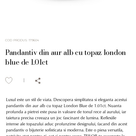
COD PRODUS
:
179604
Pandantiv din aur alb cu topaz london
blue de 1.01ct
Luxul este un stil de viata. Descopera simplitatea si eleganta acestui
pandantiv din aur alb cu topaz London Blue de 1.01ct. Nuanta
profunda a pietrei este pusa in valoare de tonul rece al aurului, iar
taietura precisa creeaza un joc fascinant de lumina. Reflexiile
intense ale topazului aduc profunzime designului, facand din acest
pandantiv o bijuterie sofisticata si moderna. Este o piesa versatila,
potrivita atat pentru zi, cat si pentru seara. TEILOR te cucereste la