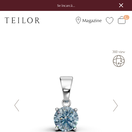
Se încarcă...
Magazine
360 view