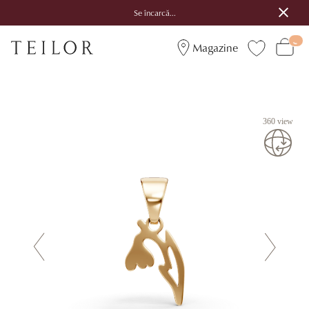
Se încarcă...
Magazine
360 view