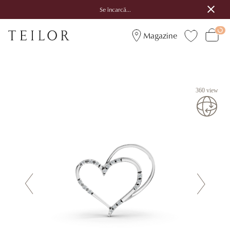
Se încarcă...
Magazine
360 view