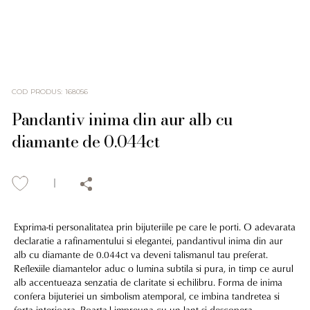
COD PRODUS
:
168056
Pandantiv inima din aur alb cu
diamante de 0.044ct
Exprima-ti personalitatea prin bijuteriile pe care le porti. O adevarata
declaratie a rafinamentului si elegantei, pandantivul inima din aur
alb cu diamante de 0.044ct va deveni talismanul tau preferat.
Reflexiile diamantelor aduc o lumina subtila si pura, in timp ce aurul
alb accentueaza senzatia de claritate si echilibru. Forma de inima
confera bijuteriei un simbolism atemporal, ce imbina tandretea si
forta interioara. Poarta-l impreuna cu un lant si descopera