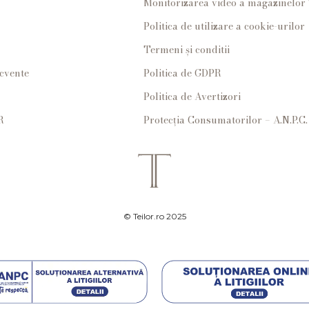
Monitorizarea video a magazinelo
Politica de utilizare a cookie-urilor
Termeni și conditii
ecvente
Politica de GDPR
Politica de Avertizori
R
Protecția Consumatorilor – A.N.P.C.
© Teilor.ro 2025