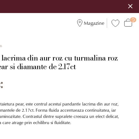
Magazine
8
lacrima din aur roz cu turmalina roz
ear si diamante de 2.17ct
taietura pear, este centrul acestui pandantiv lacrima din aur roz,
mantele de 2.17ct. Forma fluida accentueaza continuitatea, iar
luminozitate. Contrastul dintre suprafete creeaza un efect delicat,
a care atrage prin echilibru si fluiditate.