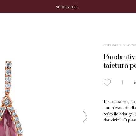
Se încarcă...
COD PRODUS
:
20072
Pandantiv 
taietura p
Turmalina roz, cu 
completata de dia
reflexiile adauga 
dar vizibil. O pies