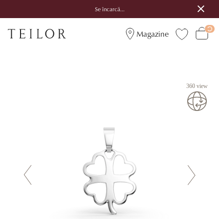
Se încarcă...
Magazine
360 view