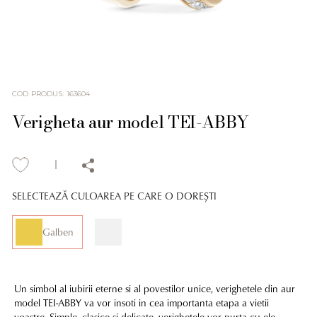
COD PRODUS
:
163604
Verigheta aur model TEI-ABBY
SELECTEAZĂ CULOAREA PE CARE O DOREȘTI
Galben
Un simbol al iubirii eterne si al povestilor unice, verighetele din aur
model TEI-ABBY va vor insoti in cea importanta etapa a vietii
voastre. Simple, clasice si delicate, verighetele vor purta cu ele