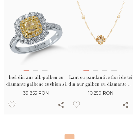
Inel din aur alb-galben cu
Lant cu pandantive flori de tei
diamante galbene cushion si
din aur galben cu diamante de
rotunde si diamante incolore
0.28ct
39.855
RON
10.250
RON
de 1.82ct