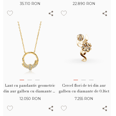
35.110
RON
22.890
RON
Lant cu pandantiv geometric
Cercel flori de tei din aur
din aur galben cu diamante de
galben cu diamante de 0.16ct
0.23ct
12.050
RON
7.255
RON