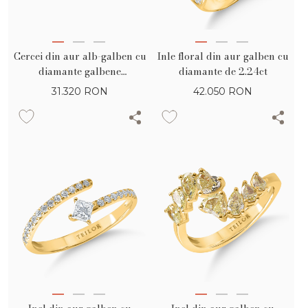
Cercei din aur alb-galben cu
Inle floral din aur galben cu
diamante galbene
diamante de 2.24ct
rectangulare si rotunde de
31.320
RON
42.050
RON
0.1ct si diamante de 0.65ct