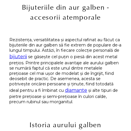
Bijuteriile din aur galben -
accesorii atemporale
Rezistența, versatilitatea și aspectul rafinat au făcut ca
bijuteriile din aur galben să fie extrem de populare de-a
lungul timpului. Astăzi, în fiecare colecție personală de
bijuterii
se găsește cel puțin o piesă din acest metal
prețios. Printre principalele avantaje ale aurului galben
se numără faptul că este unul dintre metalele
prețioase cel mai ușor de modelat și de îngrijit, fiind
deosebit de practic. De asemenea, acesta se
potrivește oricărei persoane și ținute, fiind totodată
diamante
ideal pentru a fi îmbinat cu
și alte tipuri de
pietre prețioase și semi-prețioase în culori calde,
precum rubinul sau morganitul.
Istoria aurului galben