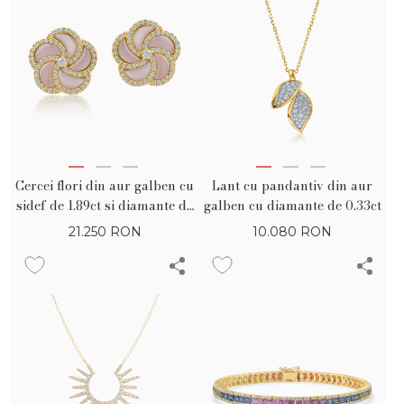
Cercei flori din aur galben cu
Lant cu pandantiv din aur
sidef de 1.89ct si diamante de
galben cu diamante de 0.33ct
0.4ct
21.250
RON
10.080
RON