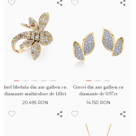
Inel libelula din aur galben cu
Cercei din aur galben cu
diamante multicolore de 1.81ct
diamante de 0.57ct
20.495
RON
14.150
RON