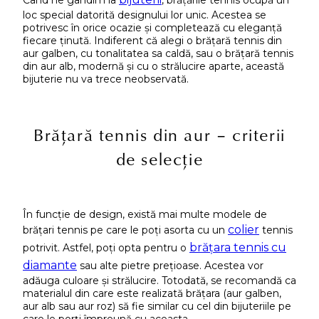
loc special datorită designului lor unic. Acestea se
potrivesc în orice ocazie și completează cu eleganță
fiecare ținută. Indiferent că alegi o brățară tennis din
aur galben, cu tonalitatea sa caldă, sau o brățară tennis
din aur alb, modernă și cu o strălucire aparte, această
bijuterie nu va trece neobservată.
Brățară tennis din aur – criterii
de selecție
În funcție de design, există mai multe modele de
colier
brățari tennis pe care le poți asorta cu un
tennis
brățara tennis cu
potrivit. Astfel, poți opta pentru o
diamante
sau alte pietre prețioase. Acestea vor
adăuga culoare și strălucire. Totodată, se recomandă ca
materialul din care este realizată brățara (aur galben,
aur alb sau aur roz) să fie similar cu cel din bijuteriile pe
care le porți împreună cu aceasta.