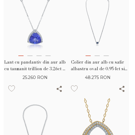
Lant cu pandantiv din aur alb
Colier din aur alb cu safir
cu tanzanit trillion de 3.26ct si
albastru oval de 0.954ct si
diamante de 0.17ct
diamante de 1.141ct
25.260
RON
48.275
RON