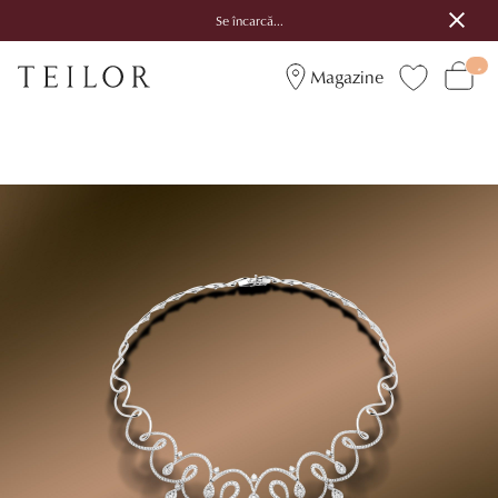
Se încarcă...
Magazine