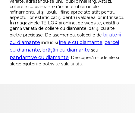
variate, adresându-se unui public mai larg. Astăzi,
colierele cu diamante rămân embleme ale
rafinamentului și luxului, fiind apreciate atât pentru
aspectul lor estetic cât și pentru valoarea lor intrinsecă.
În magazinele TEILOR și online, pe website, există o
gamă variată de coliere cu diamante, dar și cu alte
bijuterii
pietre prețioase. De asemenea, colecțiile de
cu diamante
inele cu diamante
cercei
includ și
,
cu diamante
brățări cu diamante
,
sau
pandantive cu diamante
. Descoperă modelele și
alege bijuteriile potrivite stilului tău.