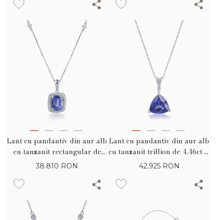
0.18ct
de 0.4ct
Lant cu pandantiv din aur alb
Lant cu pandantiv din aur alb
cu tanzanit rectangular de
cu tanzanit trillion de 4.46ct si
4.76ct si diamante de 0.45ct
diamante de 0.05ct
38.810
RON
42.925
RON