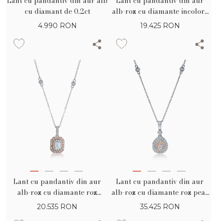
Lant cu pandantiv din aur alb
Lant cu pandantiv din aur
cu diamant de 0.2ct
alb-roz cu diamante incolore
de 0.31ct si diamante roz pear
4.990
RON
19.425
RON
si rotunde de 0.25ct
Lant cu pandantiv din aur
Lant cu pandantiv din aur
alb-roz cu diamante roz
alb-roz cu diamante roz pear
emerald si rotunde de 0.61ct si
si rotunde de 0.4ct si diamante
20.535
RON
35.425
RON
diamante transparente de
incolore baguette si rotunde