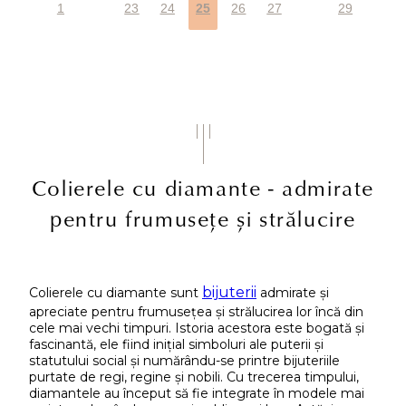
1
23
24
25
26
27
29
Colierele cu diamante - admirate
pentru frumusețe și strălucire
bijuterii
Colierele cu diamante sunt
admirate și
apreciate pentru frumusețea și strălucirea lor încă din
cele mai vechi timpuri. Istoria acestora este bogată și
fascinantă, ele fiind inițial simboluri ale puterii și
statutului social și numărându-se printre bijuteriile
purtate de regi, regine și nobili. Cu trecerea timpului,
diamantele au început să fie integrate în modele mai