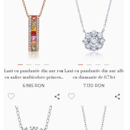
Lant cu pandantiv din aur roz
Lant cu pandantiv din aur alb
cu safire multicolore princess
cu diamante de 0.74ct
de 0.72ct si diamante de 0.17ct
6.985
RON
7.130
RON