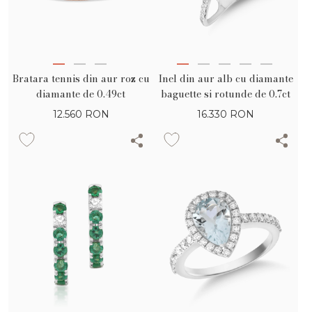
Bratara tennis din aur roz cu
Inel din aur alb cu diamante
diamante de 0.49ct
baguette si rotunde de 0.7ct
12.560
RON
16.330
RON