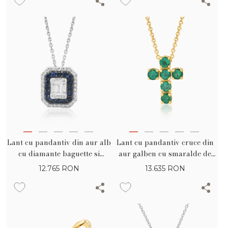
Lant cu pandantiv din aur alb
Lant cu pandantiv cruce din
cu diamante baguette si
aur galben cu smaralde de
rotunde de 0.74ct si safire de
0.54ct
12.765
RON
13.635
RON
0.222ct