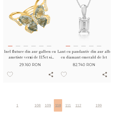
Inel fluture din aur galben cu
Lant cu pandantiv din aur alb
ametiste verzi de 11.5ct si
cu diamant emerald de 1ct
diamante de 0.38ct
29.160
RON
82.740
RON
1
108
109
110
111
112
199