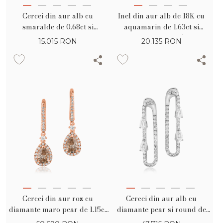
Cercei din aur alb cu
Inel din aur alb de 18K cu
smaralde de 0.68ct si
aquamarin de 1.63ct si
diamante de 0.1ct
diamante de 0.59ct
15.015
RON
20.135
RON
Cercei din aur roz cu
Cercei din aur alb cu
diamante maro pear de 1.15ct
diamante pear si round de
si diamante round de 0.42ct
1.9ct