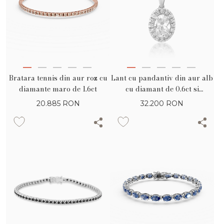
Bratara tennis din aur roz cu
Lant cu pandantiv din aur alb
diamante maro de 1.6ct
cu diamant de 0.6ct si
diamante de 0.123ct
20.885
RON
32.200
RON