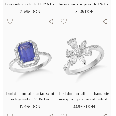
tanzanite ovale de 11.823ct si
turmaline roz pear de 1.9ct si
diamante de 0.234ct
diamante de 0.29ct
21.595
RON
13.135
RON
Inel din aur alb cu tanzanit
Inel din aur alb cu diamante
octogonal de 2.06ct si
marquise, pear si rotunde de
diamante de 0.2ct
1.37ct
17.465
RON
33.960
RON