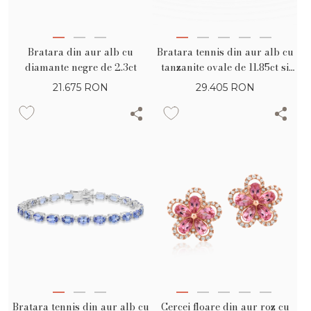
Bratara din aur alb cu
Bratara tennis din aur alb cu
diamante negre de 2.3ct
tanzanite ovale de 11.85ct si
diamante de 0.24ct
21.675
RON
29.405
RON
Bratara tennis din aur alb cu
Cercei floare din aur roz cu