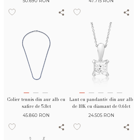
50.690
RON
47.715
RON
Colier tennis din aur alb cu
Lant cu pandantiv din aur alb
safire de 5.8ct
de 18K cu diamant de 0.61ct
45.860
RON
24.505
RON