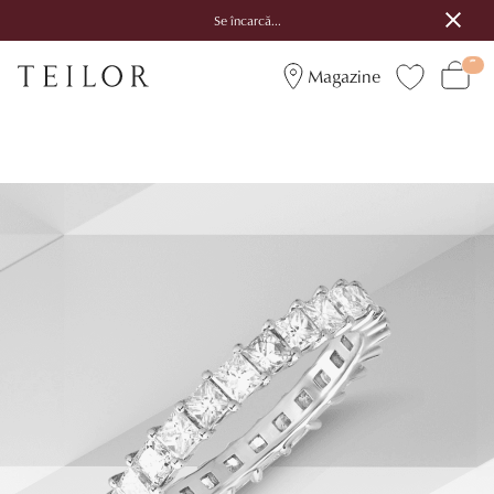
Se încarcă...
Magazine