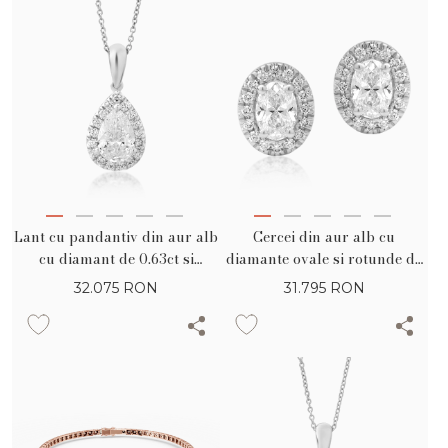
Lant cu pandantiv din aur alb
Cercei din aur alb cu
cu diamant de 0.63ct si
diamante ovale si rotunde de
diamante de 0.128ct
0.99ct
32.075
RON
31.795
RON