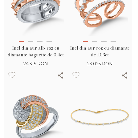
Inel din aur alb-roz cu
Inel din aur roz cu diamante
diamante baguette de 0.4ct
de 1.03ct
24.315
RON
23.025
RON