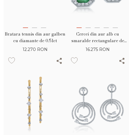
Bratara tennis din aur galben
Cercei din aur alb cu
cu diamante de 0.51ct
smaralde rectangulare de
1.91ct si diamante de 0.39ct
12.270
RON
16.275
RON