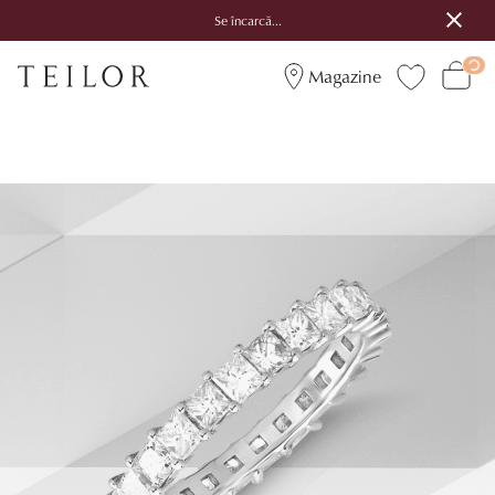
Se încarcă...
Magazine