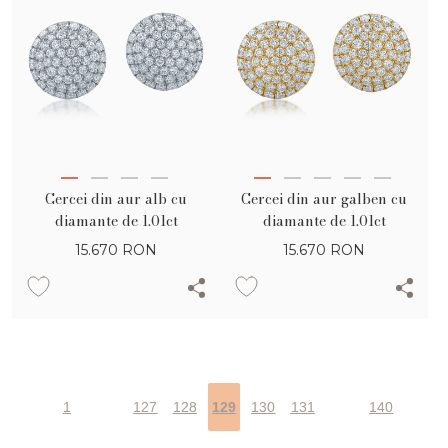
Cercei din aur alb cu
Cercei din aur galben cu
diamante de 1.01ct
diamante de 1.01ct
15.670
RON
15.670
RON
1
127
128
129
130
131
140