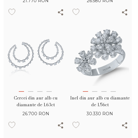
21.770
RON
26.580
RON
Cercei din aur alb cu
Inel din aur alb cu diamante
diamante de 1.63ct
de 1.56ct
26.700
RON
30.330
RON