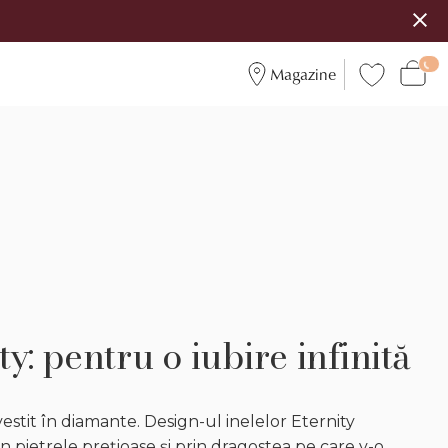
Magazine
ty: pentru o iubire infinită
stit în diamante. Design-ul inelelor Eternity
in pietrele prețioase și prin dragostea pe care v-o