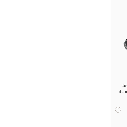
In
diam