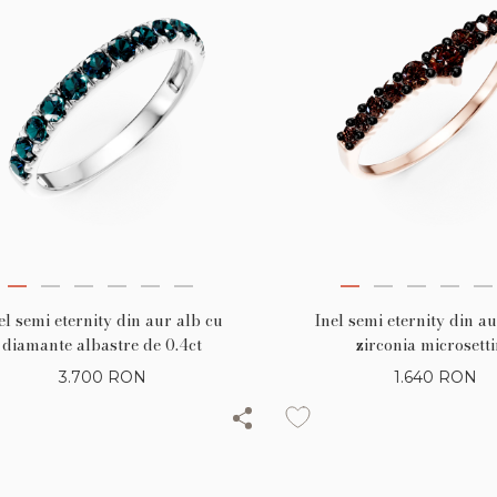
el semi eternity din aur alb cu
Inel semi eternity din a
diamante albastre de 0.4ct
zirconia microsett
3.700
RON
1.640
RON