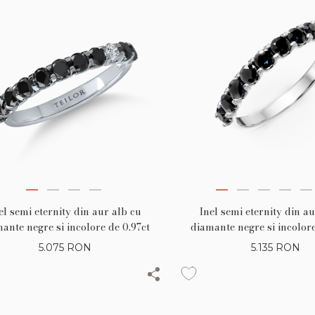
el semi eternity din aur alb cu
Inel semi eternity din a
ante negre si incolore de 0.97ct
diamante negre si incolore
5.075
RON
5.135
RON