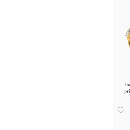
In
pr