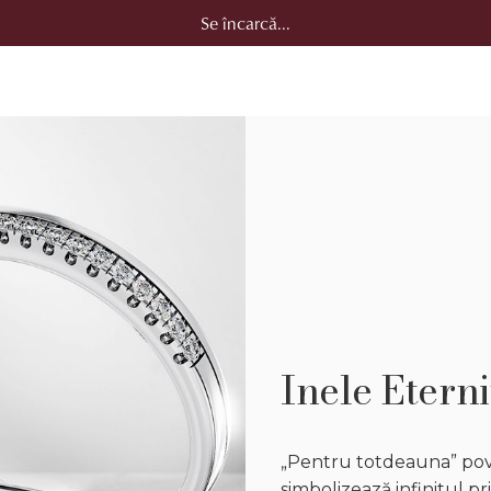
Se încarcă...
Inele Eterni
„Pentru totdeauna” pove
simbolizează infinitul pr