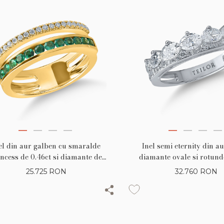
el din aur galben cu smaralde
Inel semi eternity din a
incess de 0.46ct si diamante de
diamante ovale si rotunde
0.16ct
25.725
RON
32.760
RON