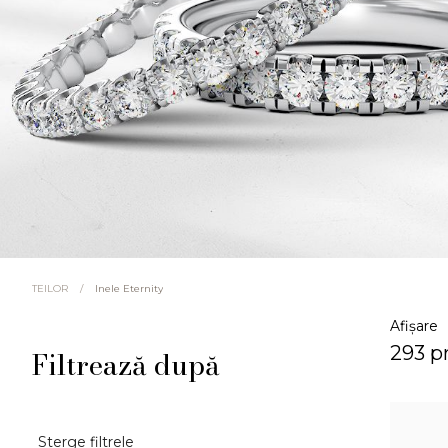
/
Inele Eternity
TEILOR
Afișare
293 p
Filtrează după
Sterge filtrele