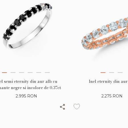
el semi eternity din aur alb cu
Inel eternity din aur
ante negre si incolore de 0.37ct
2.995
RON
2.275
RON