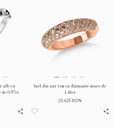
Inel din aur roz cu diamante maro de
ur alb cu
1.46ct
 de 0.97ct
23.425
RON