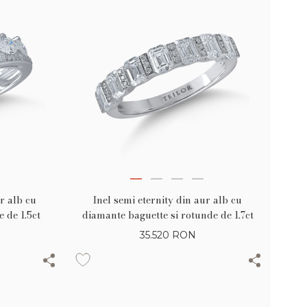
ur alb cu
Inel semi eternity din aur alb cu
 de 1.5ct
diamante baguette si rotunde de 1.7ct
35.520
RON