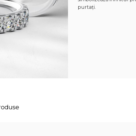
purtați.
roduse