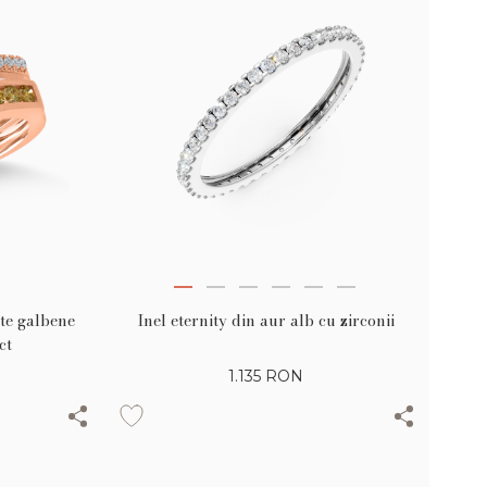
te galbene
Inel eternity din aur alb cu zirconii
ct
1.135
RON