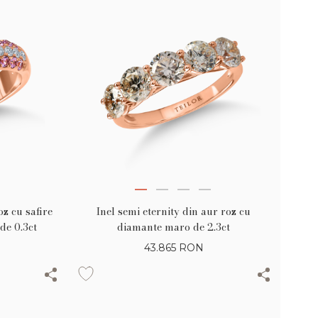
oz cu safire
Inel semi eternity din aur roz cu
 de 0.3ct
diamante maro de 2.3ct
43.865
RON