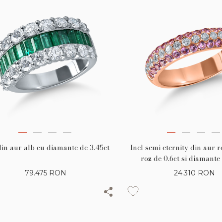
din aur alb cu diamante de 3.45ct
Inel semi eternity din aur r
roz de 0.6ct si diamante
79.475
RON
24.310
RON