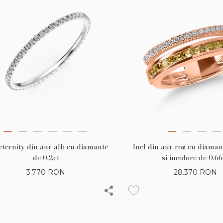
Inel din aur roz cu diaman
 eternity din aur alb cu diamante
si incolore de 0.66
de 0.2ct
28.370
RON
3.770
RON