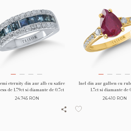
semi eternity din aur alb cu safire
Inel din aur galben cu rub
ess de 1.79ct si diamante de 0.7ct
1.7ct si diamante de 
24.745
RON
26.410
RON