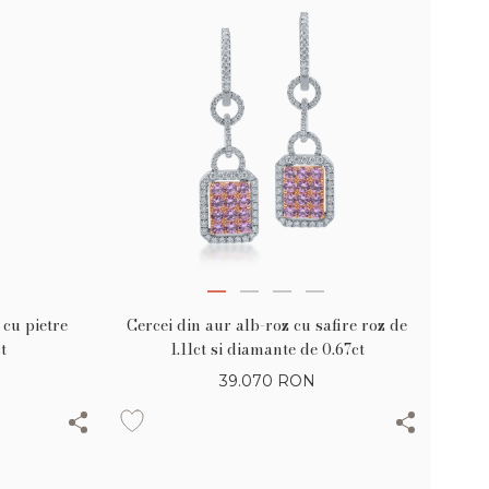
cu pietre
Cercei din aur alb-roz cu safire roz de
t
1.11ct si diamante de 0.67ct
39.070
RON