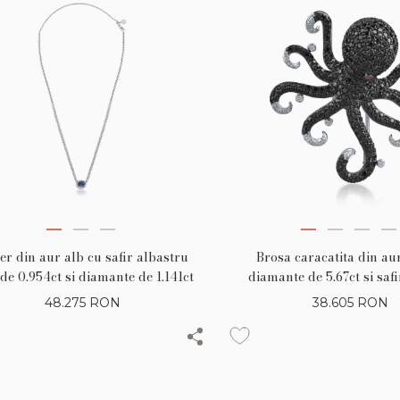
Brosa caracatita din au
er din aur alb cu safir albastru
diamante de 5.67ct si safi
 de 0.954ct si diamante de 1.141ct
0.06ct
38.605
RON
48.275
RON