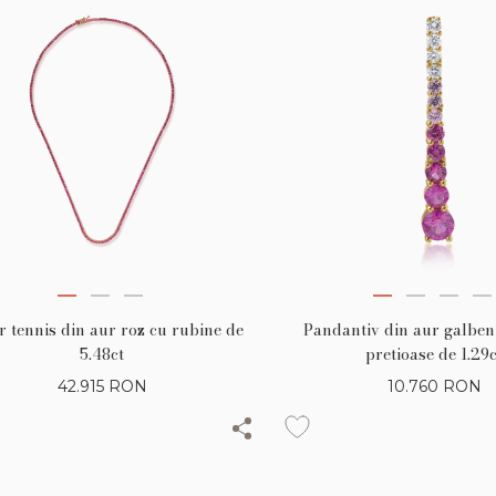
Pandantiv din aur galben 
r tennis din aur roz cu rubine de
pretioase de 1.29c
5.48ct
10.760
RON
42.915
RON