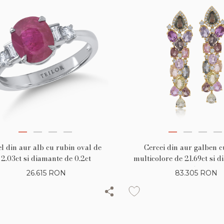
el din aur alb cu rubin oval de
Cercei din aur galben c
2.03ct si diamante de 0.2ct
multicolore de 21.69ct si 
1.56ct
26.615
RON
83.305
RON