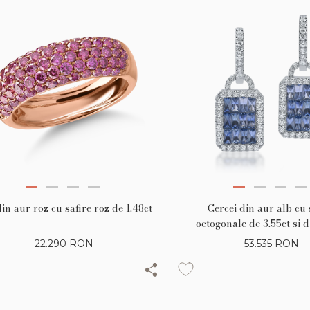
din aur roz cu safire roz de 1.48ct
Cercei din aur alb cu 
octogonale de 3.55ct si 
round de 1.23ct
22.290
RON
53.535
RON