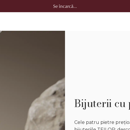
Se încarcă...
Bijuterii cu
Cele patru pietre prețio
bijuteriile TEILOR: desc