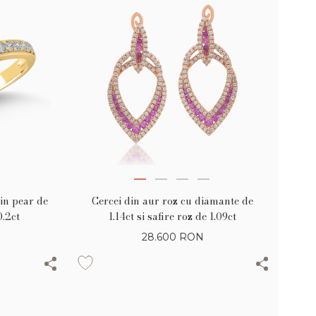
in pear de
Cercei din aur roz cu diamante de
0.2ct
1.14ct si safire roz de 1.09ct
28.600
RON