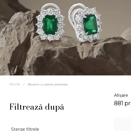
/
Bijuterii cu pietre pretioase
TEILOR
Afișare
881 p
Filtrează după
Sterge filtrele