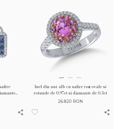
safire
Inel din aur alb cu safire roz ovale si
diamante
rotunde de 0.97ct si diamante de 0.3ct
26.820
RON