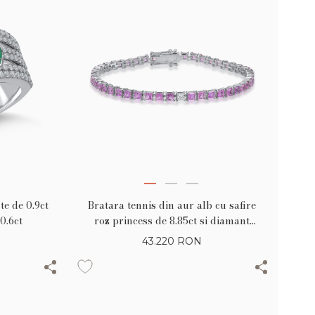
te de 0.9ct
Bratara tennis din aur alb cu safire
0.6ct
roz princess de 8.85ct si diamant
princess de 0.17ct
43.220
RON