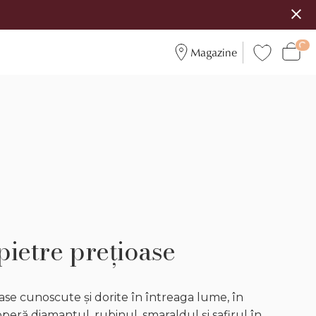
Magazine
 pietre prețioase
ase cunoscute și dorite în întreaga lume, în
operă diamantul, rubinul, smaraldul și safirul în