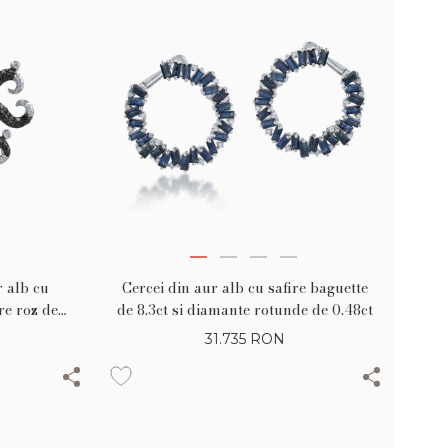
r alb cu
Cercei din aur alb cu safire baguette
re roz de
de 8.3ct si diamante rotunde de 0.48ct
31.735
RON