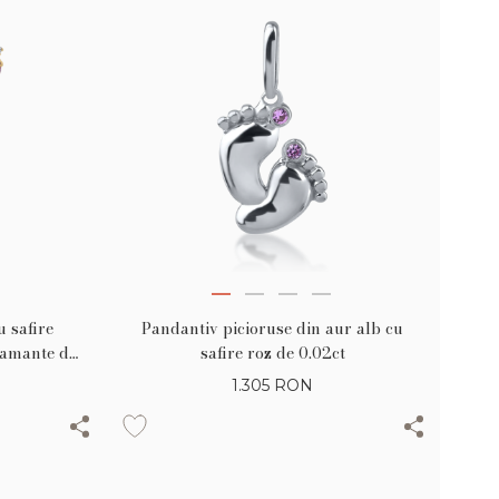
u safire
Pandantiv picioruse din aur alb cu
diamante de
safire roz de 0.02ct
1.305
RON