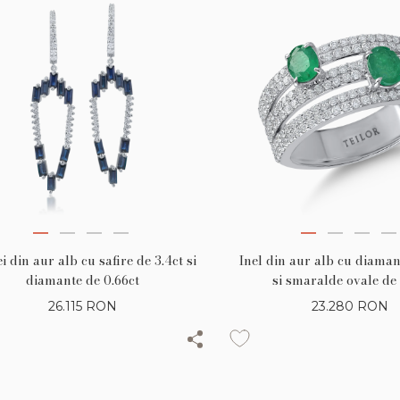
i din aur alb cu safire de 3.4ct si
Inel din aur alb cu diaman
diamante de 0.66ct
si smaralde ovale de 
26.115
RON
23.280
RON