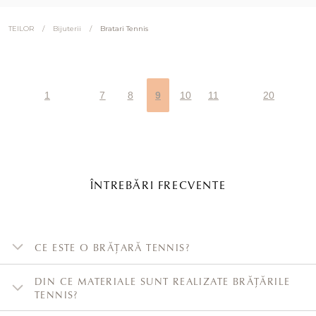
/
/
Bratari Tennis
TEILOR
Bijuterii
1
7
8
9
10
11
20
ÎNTREBĂRI FRECVENTE
CE ESTE O BRĂȚARĂ TENNIS?
DIN CE MATERIALE SUNT REALIZATE BRĂȚĂRILE
TENNIS?