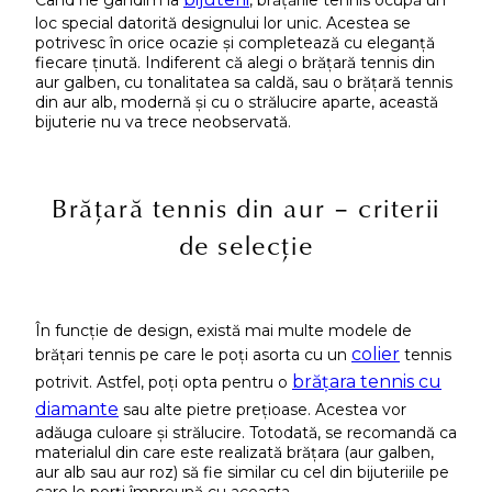
loc special datorită designului lor unic. Acestea se
potrivesc în orice ocazie și completează cu eleganță
fiecare ținută. Indiferent că alegi o brățară tennis din
aur galben, cu tonalitatea sa caldă, sau o brățară tennis
din aur alb, modernă și cu o strălucire aparte, această
bijuterie nu va trece neobservată.
Brățară tennis din aur – criterii
de selecție
În funcție de design, există mai multe modele de
colier
brățari tennis pe care le poți asorta cu un
tennis
brățara tennis cu
potrivit. Astfel, poți opta pentru o
diamante
sau alte pietre prețioase. Acestea vor
adăuga culoare și strălucire. Totodată, se recomandă ca
materialul din care este realizată brățara (aur galben,
aur alb sau aur roz) să fie similar cu cel din bijuteriile pe
care le porți împreună cu aceasta.