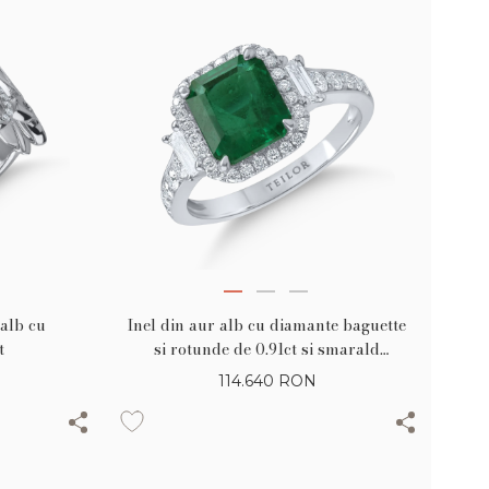
 alb cu
Inel din aur alb cu diamante baguette
t
si rotunde de 0.91ct si smarald
emerald de 2.32ct
114.640
RON