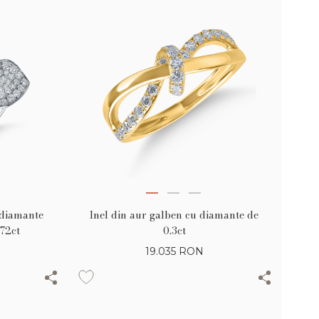
u diamante
Inel din aur galben cu diamante de
.72ct
0.3ct
19.035
RON