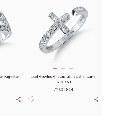
te baguette
Inel deschis din aur alb cu diamante
ct
de 0.33ct
7.260
RON