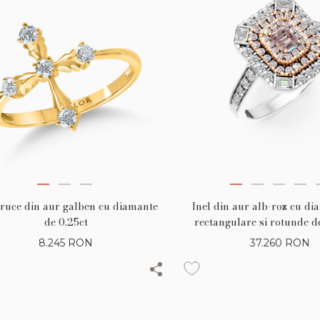
cruce din aur galben cu diamante
Inel din aur alb-roz cu di
de 0.25ct
rectangulare si rotunde de
diamante baguette si ro
8.245
RON
37.260
RON
0.59ct