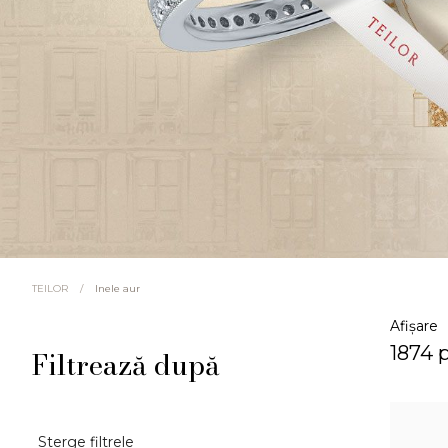
/
Inele aur
TEILOR
Afișare
1874 
Filtrează după
Sterge filtrele