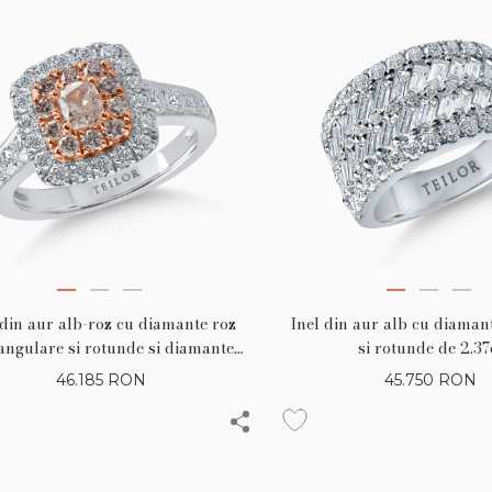
 din aur alb-roz cu diamante roz
Inel din aur alb cu diaman
angulare si rotunde si diamante
si rotunde de 2.37
incolore de 1.47ct
46.185
RON
45.750
RON