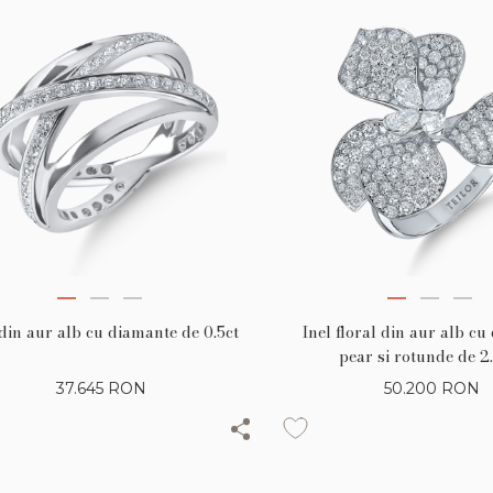
 din aur alb cu diamante de 0.5ct
Inel floral din aur alb c
pear si rotunde de 2
37.645
RON
50.200
RON