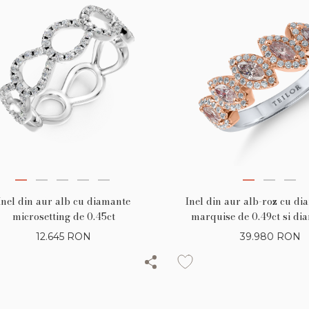
Inel din aur alb cu diamante
Inel din aur alb-roz cu di
microsetting de 0.45ct
marquise de 0.49ct si di
0.26ct
12.645
RON
39.980
RON