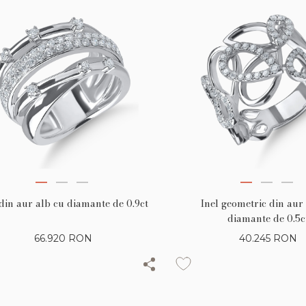
 din aur alb cu diamante de 0.9ct
Inel geometric din aur
diamante de 0.5c
66.920
RON
40.245
RON