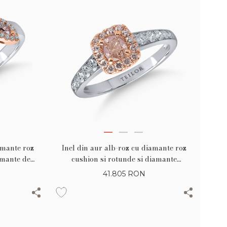
amante roz
Inel din aur alb-roz cu diamante roz
amante de
cushion si rotunde si diamante
incolore de 0.97ct
41.805
RON