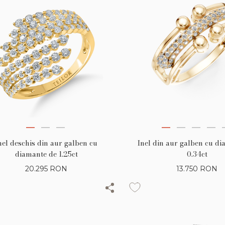
nel deschis din aur galben cu
Inel din aur galben cu d
diamante de 1.25ct
0.34ct
20.295
RON
13.750
RON