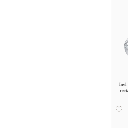
Inel
rect