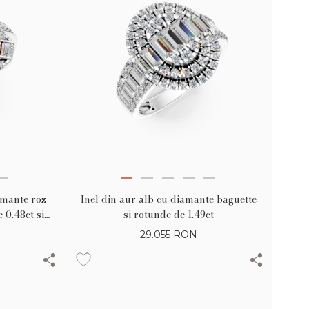
amante roz
Inel din aur alb cu diamante baguette
 0.48ct si
si rotunde de 1.49ct
tunde de
29.055
RON