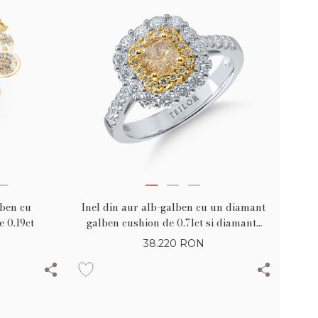
lben cu
Inel din aur alb-galben cu un diamant
 0.19ct
galben cushion de 0.71ct si diamante
galbene si incolore de 0.98ct
38.220
RON