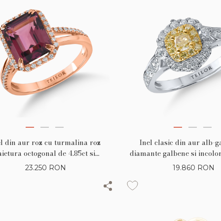
el din aur roz cu turmalina roz
Inel clasic din aur alb-
aietura octogonal de 4.85ct si
diamante galbene si incolor
diamante de 0.23ct
23.250
RON
19.860
RON