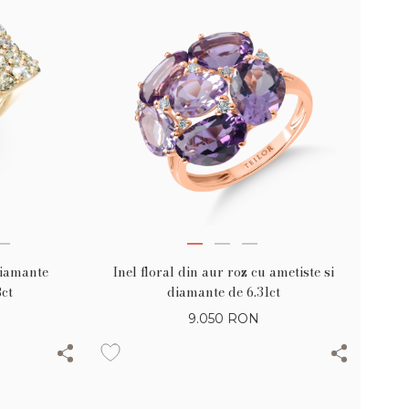
diamante
Inel floral din aur roz cu ametiste si
8ct
diamante de 6.31ct
9.050
RON