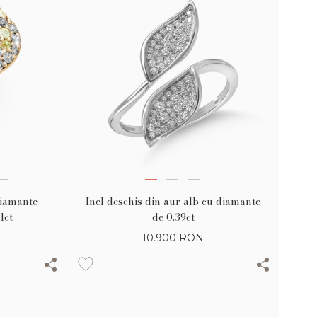
Inel deschis din aur alb cu diamante
diamante
de 0.39ct
1ct
10.900
RON