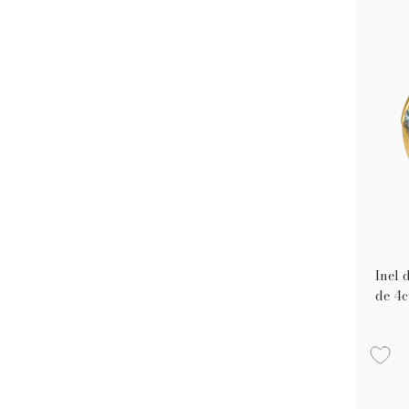
Inel 
de 4c