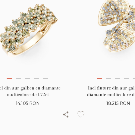
el din aur galben cu diamante
Inel fluture din aur ga
multicolore de 1.72ct
diamante multicolore de
14.105
RON
18.215
RON