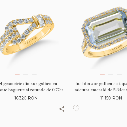
el geometric din aur galben cu
Inel din aur galben cu top
nte baguette si rotunde de 0.77ct
taietura emerald de 5.84ct 
de 0.33ct
16.320
RON
11.150
RON