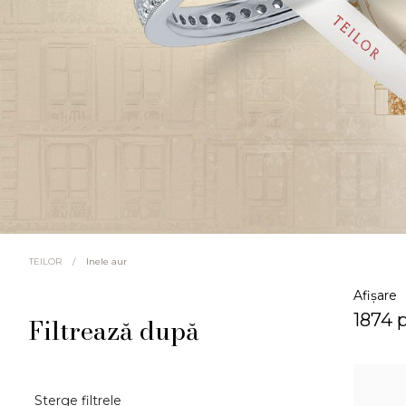
/
Inele aur
TEILOR
Afișare
1874 
Filtrează după
Sterge filtrele