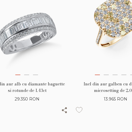
din aur alb cu diamante baguette
Inel din aur galben cu 
si rotunde de 1.43ct
microsetting de 2.0
29.350
RON
13.965
RON