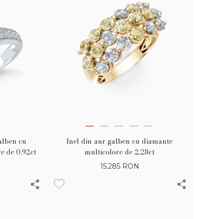
galben cu
Inel din aur galben cu diamante
e de 0.92ct
multicolore de 2.28ct
15.285
RON