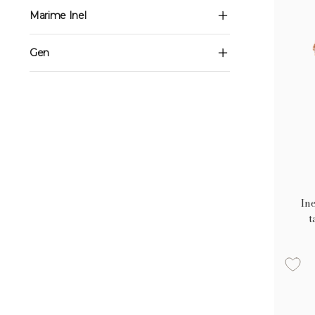
Marime Inel
Gen
In
t