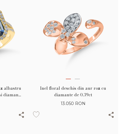
az albastru
Inel floral deschis din aur roz cu
si diamante
diamante de 0.39ct
13.050
RON