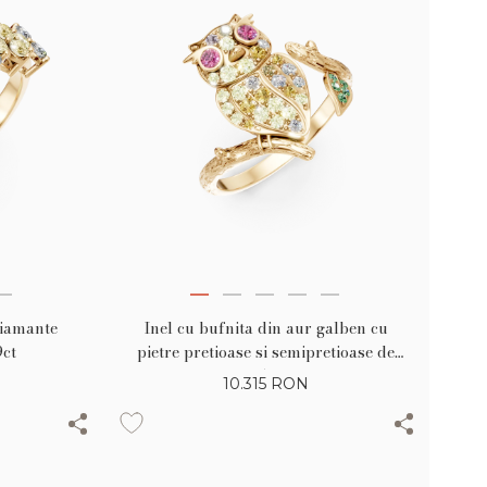
diamante
Inel cu bufnita din aur galben cu
9ct
pietre pretioase si semipretioase de
0.58ct
10.315
RON