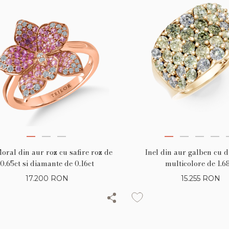
floral din aur roz cu safire roz de
Inel din aur galben cu 
0.65ct si diamante de 0.16ct
multicolore de 1.6
17.200
RON
15.255
RON