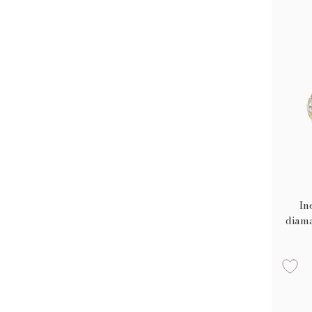
In
diama