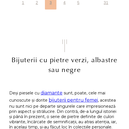
1
2
3
4
5
31
Bijuterii cu pietre verzi, albastre
sau negre
diamante
Deși piesele cu
sunt, poate, cele mai
bijuterii pentru femei
cunoscute și dorite
, acestea
nu sunt nici pe departe singurele care impresionează
prin aspect și strălucire. Din contră, de-a lungul istoriei
și până în prezent, o serie de pietre definite de culori
vibrante, încărcate de semnificații, au atras atenția, iar,
în același timp, și-au făcut loc în colecțiile personale.