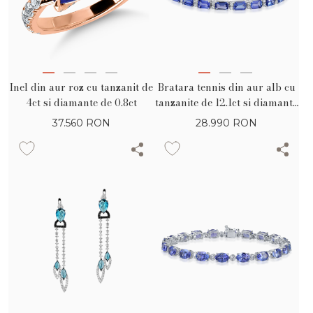
Inel din aur roz cu tanzanit de
Bratara tennis din aur alb cu
4ct si diamante de 0.8ct
tanzanite de 12.1ct si diamante
de 0.7ct
37.560
RON
28.990
RON