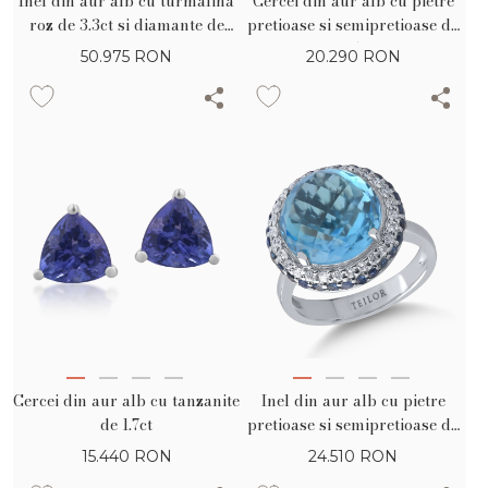
Inel din aur alb cu turmalina
Cercei din aur alb cu pietre
roz de 3.3ct si diamante de
pretioase si semipretioase de
0.4ct
11.5ct
50.975
RON
20.290
RON
Cercei din aur alb cu tanzanite
Inel din aur alb cu pietre
de 1.7ct
pretioase si semipretioase de
9.6ct
15.440
RON
24.510
RON