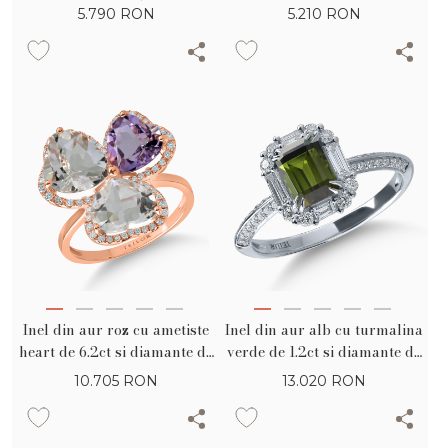
alb de 0.5ct
diamante de 0.06ct
5.790
RON
5.210
RON
Inel din aur roz cu ametiste
Inel din aur alb cu turmalina
heart de 6.2ct si diamante de
verde de 1.2ct si diamante de
0.2ct
0.4ct
10.705
RON
13.020
RON