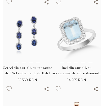
Cercei din aur alb cu tanzanite
Inel din aur alb cu
de 8.9ct si diamante de 0.4ct
acvamarine de 2ct si diamante
de 0.2ct
56.560
RON
14.265
RON