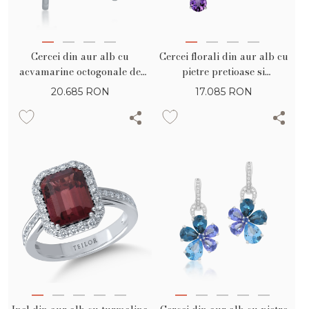
Cercei din aur alb cu
Cercei florali din aur alb cu
acvamarine octogonale de
pietre pretioase si
1.9ct si diamante baguette de
semipretioase de 7.9ct
20.685
RON
17.085
RON
0.3ct