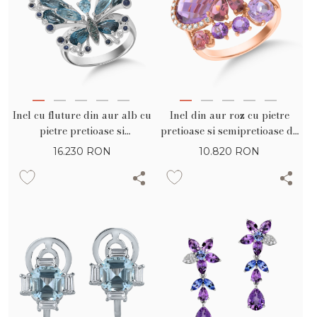
Inel cu fluture din aur alb cu
Inel din aur roz cu pietre
pietre pretioase si
pretioase si semipretioase de
semipretioase de 4.9ct
7.4ct
16.230
RON
10.820
RON