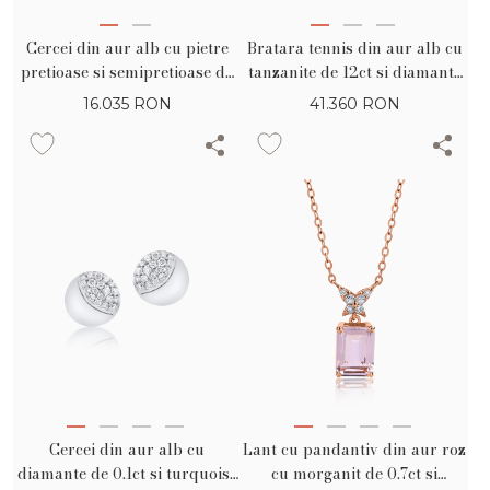
Cercei din aur alb cu pietre
Bratara tennis din aur alb cu
pretioase si semipretioase de
tanzanite de 12ct si diamante
6.2ct
de 0.8ct
16.035
RON
41.360
RON
Cercei din aur alb cu
Lant cu pandantiv din aur roz
diamante de 0.1ct si turquoise
cu morganit de 0.7ct si