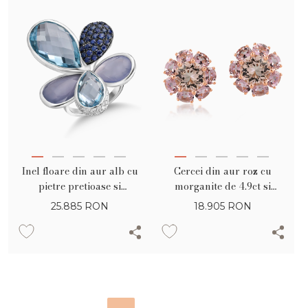
Inel floare din aur alb cu
Cercei din aur roz cu
pietre pretioase si
morganite de 4.9ct si
semipretioase de 24.2ct
turmaline roz de 4.9ct
25.885
RON
18.905
RON