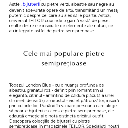
bijuterii
Astfel,
cu pietre verzi, albastre sau negre au
devenit adevărate opere de artă, transmițând un mesaj
puternic despre cei care au ales să le poarte. Astăzi,
universul TEILOR cuprinde o gamă vastă de piese,
multe dintre ele inspirate de elemente ale naturii, ce
au integrate astfel de pietre semiprețioase.
Cele mai populare pietre
semiprețioase
Topazul London Blue - cu o nuanță profundă de
albastru, granatul roz - definit prin romantism și
eleganță, citrinul - amintind de căldura plăcută a unei
dimineți de vară și ametistul - violet pătrunzător, inspiră
prin culorile lor. Punând în valoare persoana care alege
să poarte bijuterii cu aceste pietre semiprețioase, ele
adaugă emoție și o notă distinctă oricărui outfit.
Descoperă colecțiile de bijuterii cu pietre
semiprețioase, în magazinele TEILOR. Specialiștii noștri