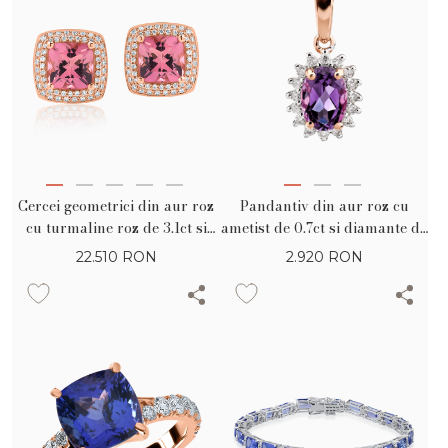
Cercei geometrici din aur roz
Pandantiv din aur roz cu
cu turmaline roz de 3.1ct si
ametist de 0.7ct si diamante de
diamante de 0.4ct
0.1ct
22.510
RON
2.920
RON