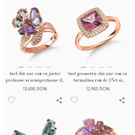
Inel din aur roz cu pietre
Inel geometric din aur roz cu
pretioase si semipretioase de
turmalina roz de 1.5ct si
12.11ct
diamante de 0.2ct
13.695
RON
12.955
RON