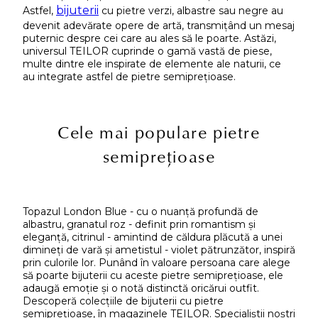
bijuterii
Astfel,
cu pietre verzi, albastre sau negre au
devenit adevărate opere de artă, transmițând un mesaj
puternic despre cei care au ales să le poarte. Astăzi,
universul TEILOR cuprinde o gamă vastă de piese,
multe dintre ele inspirate de elemente ale naturii, ce
au integrate astfel de pietre semiprețioase.
Cele mai populare pietre
semiprețioase
Topazul London Blue - cu o nuanță profundă de
albastru, granatul roz - definit prin romantism și
eleganță, citrinul - amintind de căldura plăcută a unei
dimineți de vară și ametistul - violet pătrunzător, inspiră
prin culorile lor. Punând în valoare persoana care alege
să poarte bijuterii cu aceste pietre semiprețioase, ele
adaugă emoție și o notă distinctă oricărui outfit.
Descoperă colecțiile de bijuterii cu pietre
semiprețioase, în magazinele TEILOR. Specialiștii noștri