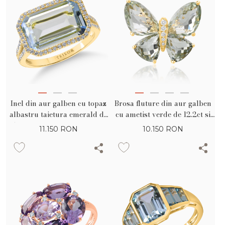
Inel din aur galben cu topaz
Brosa fluture din aur galben
albastru taietura emerald de
cu ametist verde de 12.2ct si
5.84ct si diamante de 0.33ct
diamante de 0.07ct
11.150
RON
10.150
RON