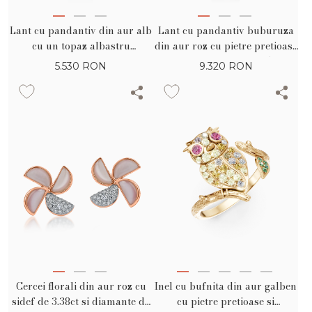
Lant cu pandantiv din aur alb
Lant cu pandantiv buburuza
cu un topaz albastru
din aur roz cu pietre pretioase
octogonal de 2.4ct
si semipretioase de 1.53ct
5.530
RON
9.320
RON
Cercei florali din aur roz cu
Inel cu bufnita din aur galben
sidef de 3.38ct si diamante de
cu pietre pretioase si