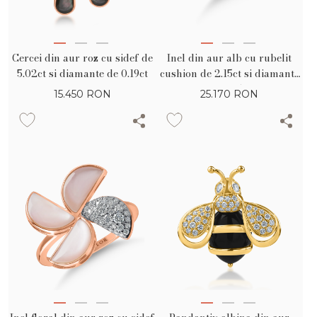
Cercei din aur roz cu sidef de
Inel din aur alb cu rubelit
5.02ct si diamante de 0.19ct
cushion de 2.15ct si diamante
de 0.35ct
15.450
RON
25.170
RON