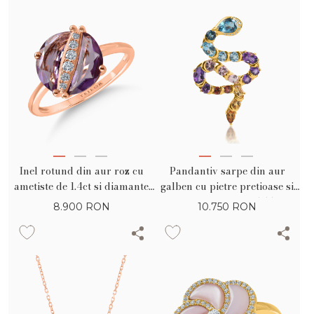
Inel rotund din aur roz cu
Pandantiv sarpe din aur
ametiste de 1.4ct si diamante
galben cu pietre pretioase si
de 0.08ct
semipretioase de 5.55ct
8.900
RON
10.750
RON