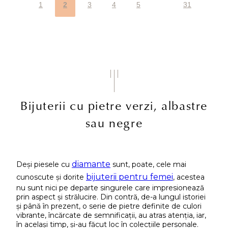
1
2
3
4
5
31
Bijuterii cu pietre verzi, albastre
sau negre
diamante
Deși piesele cu
sunt, poate, cele mai
bijuterii pentru femei
cunoscute și dorite
, acestea
nu sunt nici pe departe singurele care impresionează
prin aspect și strălucire. Din contră, de-a lungul istoriei
și până în prezent, o serie de pietre definite de culori
vibrante, încărcate de semnificații, au atras atenția, iar,
în același timp, și-au făcut loc în colecțiile personale.