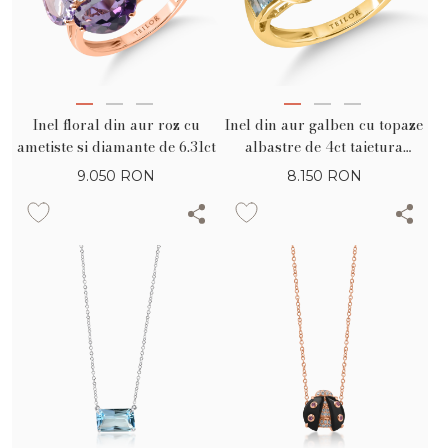
Inel floral din aur roz cu
Inel din aur galben cu topaze
ametiste si diamante de 6.31ct
albastre de 4ct taietura
rectangular si baguette
9.050
RON
8.150
RON