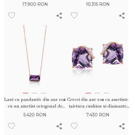
0.35ct
semipretioase de 0.58ct
17.900
RON
10.315
RON
Lant cu pandantiv din aur roz
Cercei din aur roz cu ametiste
cu un ametist octogonal de
taietura cushion si diamante
1.9ct
de 6.86ct
5.420
RON
7.430
RON