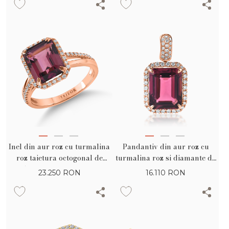
Inel din aur roz cu turmalina
Pandantiv din aur roz cu
roz taietura octogonal de
turmalina roz si diamante de
4.85ct si diamante de 0.23ct
3.31ct
23.250
RON
16.110
RON