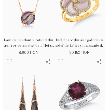
Lant cu pandantiv rotund din
Inel floare din aur galben cu
aur roz cu ametist de 1.41ct si
sidef de 1.84ct si diamante de
diamante de 0.08ct
0.28ct
8.900
RON
20.150
RON