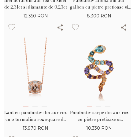
Inel floral din aur roz cu sidef
Pandantiv albina din aur
de 2.31ct si diamante de 0.23ct
galben cu pietre pretioase si
semipretioase de 2.66ct
12.350
RON
8.300
RON
Lant cu pandantiv din aur roz
Pandantiv sarpe din aur roz
cu o turmalina roz square de
cu pietre pretioase si
1.55ct si diamante de 0.21ct
semipretioase de 5.55ct
13.970
RON
10.330
RON