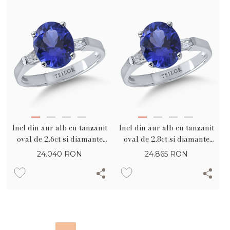
Inel din aur alb cu tanzanit
Inel din aur alb cu tanzanit
oval de 2.6ct si diamante
oval de 2.8ct si diamante
baguette de 0.1ct
baguette de 0.1ct
24.040
RON
24.865
RON