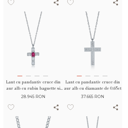
Lant cu pandantiv cruce din
Lant cu pandantiv cruce din
aur alb cu rubin baguette si
aur alb cu diamante de 0.65ct
diamante baguette si rotunde
28.945
RON
37.665
RON
de 1.12ct