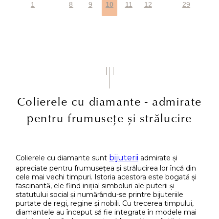
1
8
9
10
11
12
29
Colierele cu diamante - admirate
pentru frumusețe și strălucire
bijuterii
Colierele cu diamante sunt
admirate și
apreciate pentru frumusețea și strălucirea lor încă din
cele mai vechi timpuri. Istoria acestora este bogată și
fascinantă, ele fiind inițial simboluri ale puterii și
statutului social și numărându-se printre bijuteriile
purtate de regi, regine și nobili. Cu trecerea timpului,
diamantele au început să fie integrate în modele mai