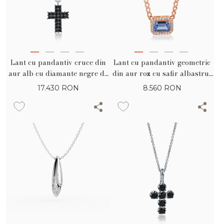
Lant cu pandantiv cruce din
Lant cu pandantiv geometric
aur alb cu diamante negre de
din aur roz cu safir albastru-
0.84ct
deschis square de 0.5ct si
17.430
RON
8.560
RON
diamante de 0.06ct