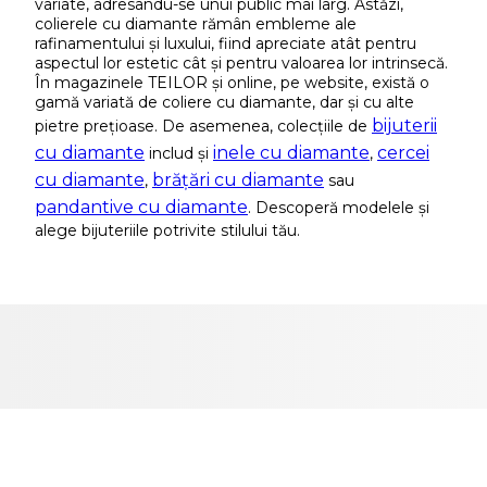
variate, adresându-se unui public mai larg. Astăzi,
colierele cu diamante rămân embleme ale
rafinamentului și luxului, fiind apreciate atât pentru
aspectul lor estetic cât și pentru valoarea lor intrinsecă.
În magazinele TEILOR și online, pe website, există o
gamă variată de coliere cu diamante, dar și cu alte
bijuterii
pietre prețioase. De asemenea, colecțiile de
cu diamante
inele cu diamante
cercei
includ și
,
cu diamante
brățări cu diamante
,
sau
pandantive cu diamante
. Descoperă modelele și
alege bijuteriile potrivite stilului tău.