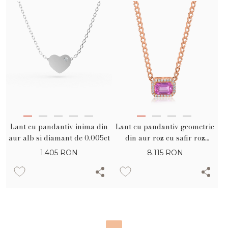
Lant cu pandantiv inima din
Lant cu pandantiv geometric
aur alb si diamant de 0.005ct
din aur roz cu safir roz
rectangular de 0.6ct si
1.405
RON
8.115
RON
diamante de 0.06ct