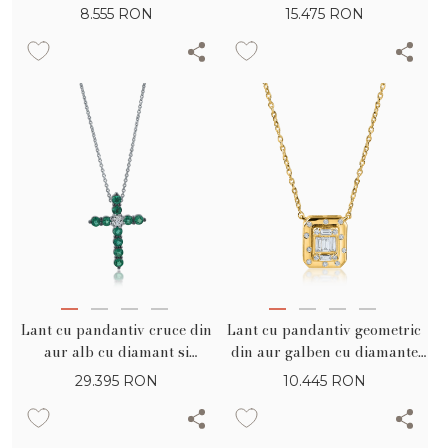
8.555
RON
15.475
RON
Lant cu pandantiv cruce din
Lant cu pandantiv geometric
aur alb cu diamant si
din aur galben cu diamante
smaralde de 1.41ct
baguette si rotunde de 0.1ct
29.395
RON
10.445
RON