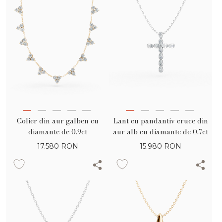
Colier din aur galben cu
Lant cu pandantiv cruce din
diamante de 0.9ct
aur alb cu diamante de 0.7ct
17.580
RON
15.980
RON