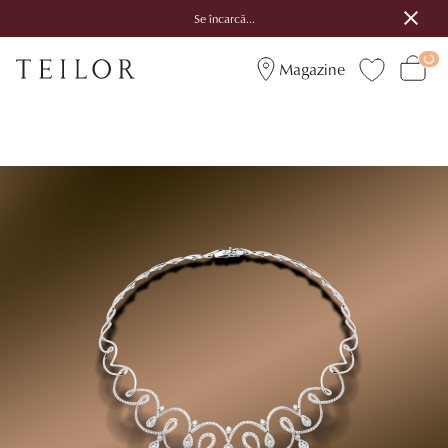
Se încarcă...
Magazine