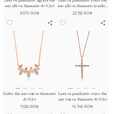
Lant cu pandantiv agrafa din
Lant cu pandantiv cruce din
aur alb cu diamante de 0.2ct
aur alb cu diamante si safire
de 0.94ct
9.570
RON
22.155
RON
Colier din aur roz cu diamante
Lant cu pandantiv cruce din
de 0.1ct
aur roz cu diamante de 0.1ct
7.535
RON
10.745
RON