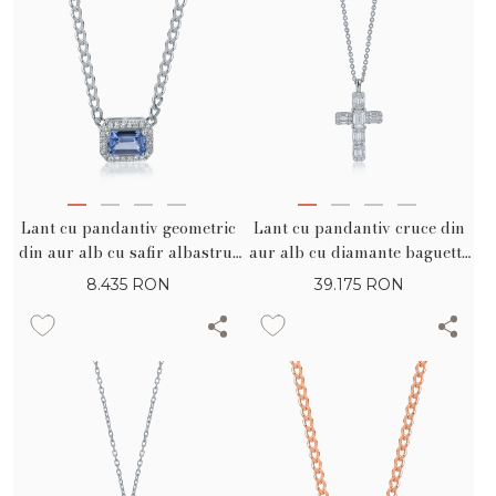
Lant cu pandantiv geometric
Lant cu pandantiv cruce din
din aur alb cu safir albastru-
aur alb cu diamante baguette
deschis square de 0.6ct si
si rotunde de 1.1ct
8.435
RON
39.175
RON
diamante de 0.06ct