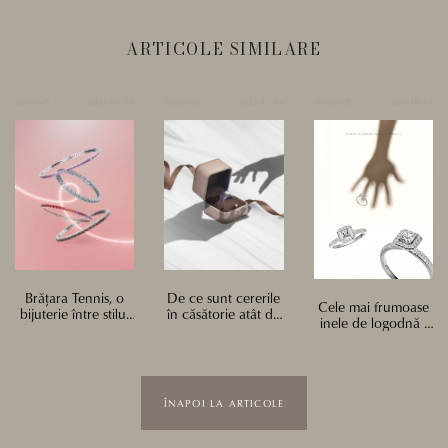
ARTICOLE SIMILARE
TENDINȚE
2022-07-28
TENDINȚE
2022-12-18
TENDINȚE
2023-10-10
Brățara Tennis, o
De ce sunt cererile
Cele mai frumoase
bijuterie între stilul
în căsătorie atât de
inele de logodnă -
clasic și cel modern
populare în
ghidul tău pentru
perioada
alegerea perfectă
Crăciunului?
ÎNAPOI LA ARTICOLE