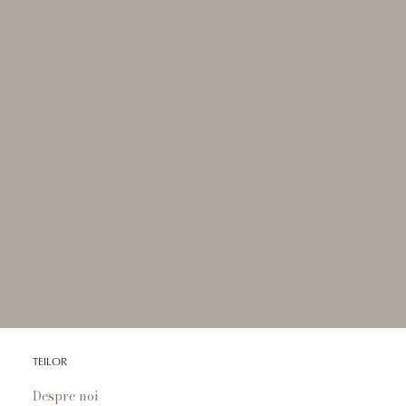
GARANȚIE ȘI SERVICE
Perioada de service
Perioada de garanție
Centre de reparații
Formular de retur
TEILOR
Despre noi