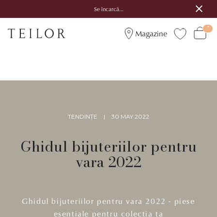
Se încarcă...
Magazine
TENDINȚE
|
30 MAY 2022
Ghidul bijuteriilor pentru
vara 2022
Ghidul bijuteriilor pentru vara 2022 - piese
esențiale pentru colecția ta