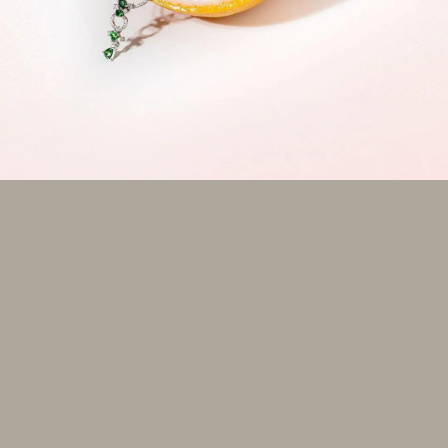
O colecție de piese atent alese fac mai ușoară
formarea unui stil personal. Ghidul bijuteriilor
pentru vara 2022 aduce toate tipurile de
accesorii pe care le poți combina ușor cu
elemente deja existente în colecția ta. Astfel, te
poți bucura de un look armonios, ce reflectă
atmosfera sezonului cald.
Bijuteriile pentru vara 2022 sunt o invitație la