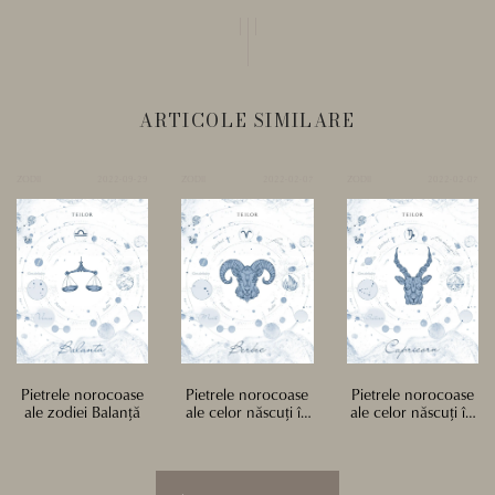
ARTICOLE SIMILARE
ZODII
2022-09-29
ZODII
2022-02-07
ZODII
2022-02-07
Pietrele norocoase
Pietrele norocoase
Pietrele norocoase
ale zodiei Balanță
ale celor născuți în
ale celor născuți în
zodia Berbec
zodia Capricorn