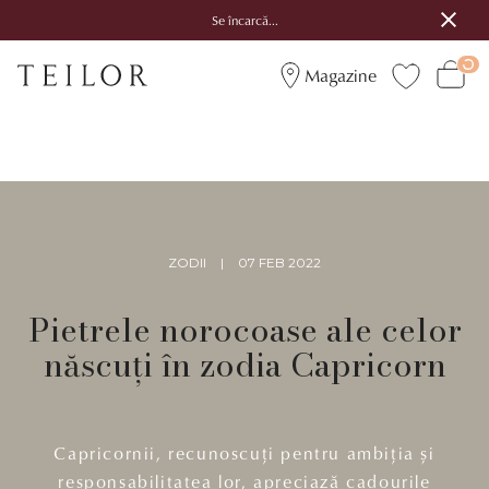
Se încarcă...
Magazine
ZODII
|
07 FEB 2022
Pietrele norocoase ale celor
născuți în zodia Capricorn
Capricornii, recunoscuți pentru ambiția și
responsabilitatea lor, apreciază cadourile