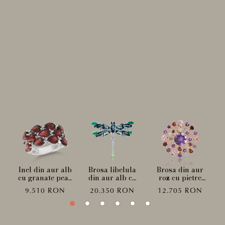
Agata
Le ajută să dobândească longevitate și sănătate
fizică, le protejează împotriva primejdiilor și le
încarcă cu energie.
ur
Inel din aur alb
Brosa libelula
Brosa din aur
e
cu granate pear
din aur alb cu
roz cu pietre
si
si rotunde de
pietre pretioase
pretioase si
9.510 RON
20.350 RON
12.705 RON
9.1ct
si
semipretioase
semipretioase
de 8.1ct
de 8.33ct